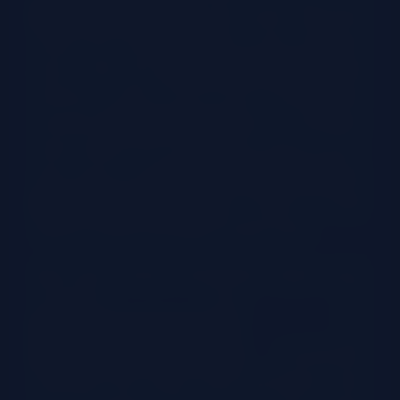
datamacau.pintas.vip
yang selalu diperbarui
setiap sesi. Bagi penggemar setia Singapore
pools, data dari
datasgp.csnlink.bio
adalah
referensi wajib. Kami juga menghadirkan
kumpulan
datahk.pintas.vip
untuk membantu
Anda melihat tren angka yang sering muncul.
Data historis dari
datasdy.bolamania.pro
dan
dataoregon.pojokbola.pro
sangat mudah
diakses melalui perangkat mobile Anda.
Bagi yang senang menganalisis angka secara
mendalam, data dari
datajowopools.fansbola.me
dan
datacambodia.kilasbola.pro
memberikan
perspektif baru dalam dunia pertogelan. Kami