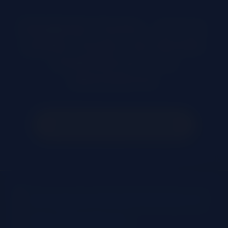
BANDAR TOGEL : SITUS
AGEN TOGEL 4D RESMI
TERPERCAYA DI
INDONESIA
DAFTAR AKUN VIP SEKARANG
Keunggulan Menjadi Member di
Agen Togel Resmi