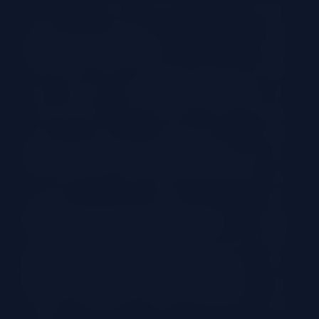
Tim kami selalu terbuka untuk masukan,
silakan hubungi kami melalui
togel.software/kontak
jika memiliki
pertanyaan teknis. Berbagai informasi edukatif
juga tersedia di
togel.software/blog
untuk
meningkatkan skill bermain Anda. Pastikan
Anda tidak melewatkan update
https://togel.software/blog/result
yang kami
rilis setiap hari. Bagi yang membutuhkan arsip
lengkap, silakan akses
https://togel.software/blog/data
sebagai
bahan riset pribadi Anda. Analisis visual melalui
https://togel.software/blog/paito
dan kolom
https://togel.software/blog/prediksi
akan
sangat membantu dalam menyusun angka