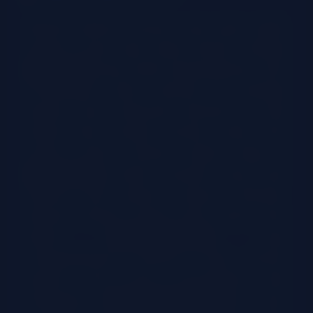
Memilih platform taruhan yang tepat adalah
langkah krusial bagi setiap pemain. Sebagai
kofitoto.art
yang sudah berpengalaman, kami
menyediakan akses eksklusif ke berbagai
pasaran dunia. Keamanan identitas dan data
pribadi Anda menjadi prioritas utama kami
melalui sistem enkripsi tingkat tinggi di
kofitoto.blog
. Setiap transaksi yang Anda
lakukan, baik deposit maupun withdraw,
diproses dengan sangat cepat karena kami
adalah
kofitoto88.it.com
yang
mengedepankan efisiensi. Bagi pecinta
pasaran Asia, kami menyediakan data
terlengkap
kofitoto88.it.com/hk/
untuk